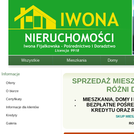
Wszystkie
Mieszkania
Domy
Informacje
SPRZEDAŻ MIES
Oferty
RÓŻNI
O biurze
MIESZKANIA, DOMY I
Certyfikaty
BEZPŁATNE POŚRE
Informacje dla klientów
KREDYTU ORAZ 
Kredyty
SKUP MIES
Galeria
RO