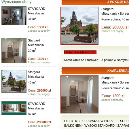
Wyróżnione oferty
3 POKOJE N
STARGARD
Stargard
Mieszkania
Mieszkania / Sprze
2
31 m
Powierzchnia: 46 m
Cena: 286000 zł
Cena:
1300 zł
Zobacz szczegóły
Zobacz szczegóły
Stargard
Mieszkania
2
29 m
OKAZJA NA RYNKU !!!
Cena:
1300 zł
Mieszkanie na Starówce - 3 pokoje w samym 
Zobacz szczegóły
KAWALERKA 
Stargard
Mieszkania
Stargard
2
46 m
Mieszkania / Sprze
Powierzchnia: 29 m
Cena:
286000 zł
Zobacz szczegóły
Cena: 1300 zł
Zobacz szczegóły
STARGARD
Mieszkania
2
87 m
OFERTA BEZ PROWIZJI W BIURZE !!! SU
Cena:
298000 zł
BALKONEM - WYSOKI STANDARD - ZAPRASZA
Zobacz szczegóły